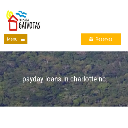
Skip
to
content
Menu
Reservas
Open
the
main
menu
payday loans in charlotte nc