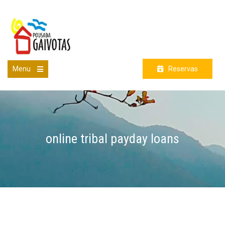
Skip
to
content
Menu
Reservas
Open
the
main
menu
online tribal payday loans