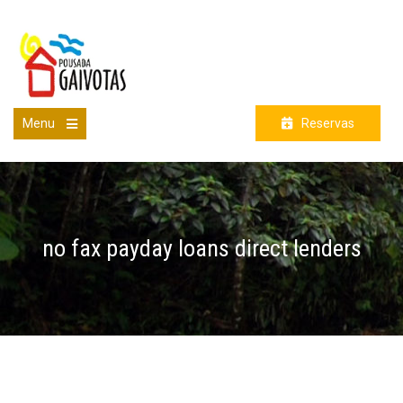
Skip
to
content
Menu
Reservas
Open
the
main
menu
no fax payday loans direct lenders