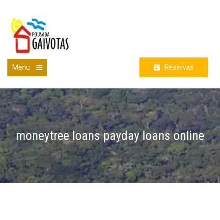
Skip
to
content
Menu
Reservas
Open
the
main
menu
moneytree loans payday loans online