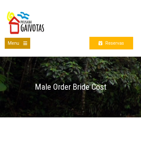
Skip
to
content
Menu
Reservas
Open
the
main
menu
Male Order Bride Cost