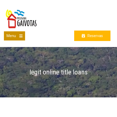
Skip
to
content
Menu
Reservas
Open
the
main
menu
legit online title loans