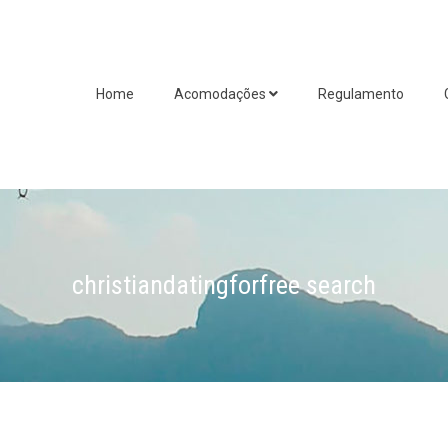
Home
Acomodações
Regulamento
christiandatingforfree search