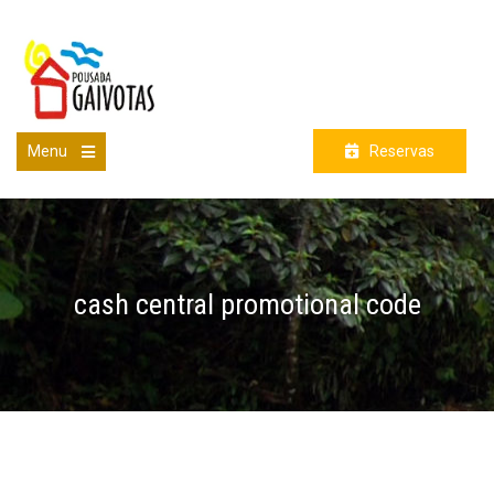
Skip
to
content
Menu
Reservas
Open
the
main
menu
cash central promotional code