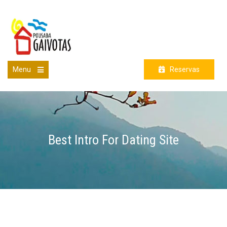
Skip
to
content
Menu
Reservas
Open
the
main
menu
Best Intro For Dating Site